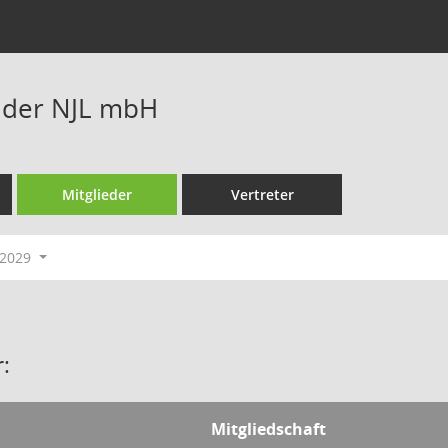
t der NJL mbH
Mitglieder
Vertreter
-2029
:
Mitgliedschaft