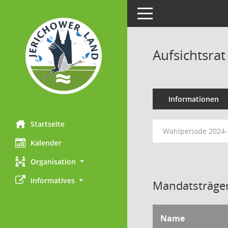
Toggle navigation
Aufsichtsra
Informationen
Startseite
Wahlperiode 2024
Kalender
Organisation
Informatives
Mandatsträger
Name