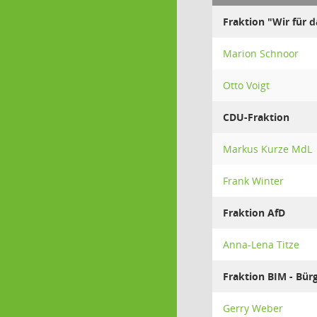
Fraktion "Wir für 
Marion Schnoor
Otto Voigt
CDU-Fraktion
Markus Kurze MdL
Frank Winter
Fraktion AfD
Anna-Lena Titze
Fraktion BIM - Bür
Gerry Weber