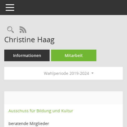
Toggle navigation
Rechercheauswahl
RSS-Feed
Christine Haag
Informationen
Mitarbeit
Wahlperiode 2019-2024
Ausschuss für Bildung und Kultur
beratende Mitglieder