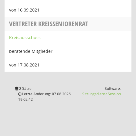
von 16.09.2021
VERTRETER KREISSENIORENRAT
Kreisausschuss
beratende Mitglieder
von 17.08.2021
2 Sätze
Software:
(Wird in
Letzte Änderung: 07.08.2026
Sitzungsdienst
Session
19:02:42