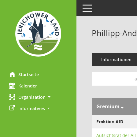
Toggle navigation
Phillipp-An
Informationen
Startseite
a
Kalender
Organisation
Gremium
Informatives
Fraktion AfD
Aufsichtsrat der AJ