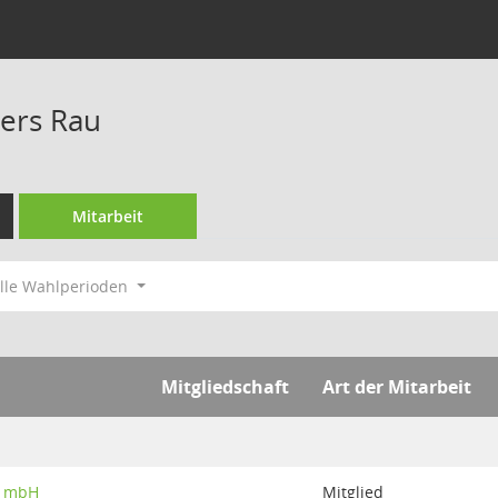
ders Rau
Mitarbeit
lle Wahlperioden
Mitgliedschaft
Art der Mitarbeit
L mbH
Mitglied