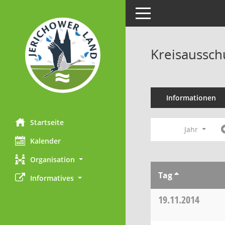
Toggle navigation
Kreisaussch
Informationen
Startseite
Jahr
Kalender
Organisation
Tag
Informatives
19.11.2014