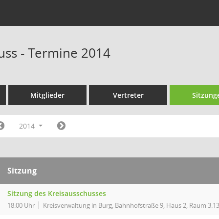
uss - Termine 2014
Mitglieder
Vertreter
Sitzung
2014
Sitzung
Sitzung des Kreisausschusses
18:00 Uhr
Kreisverwaltung in Burg, Bahnhofstraße 9, Haus 2, Raum 3.1