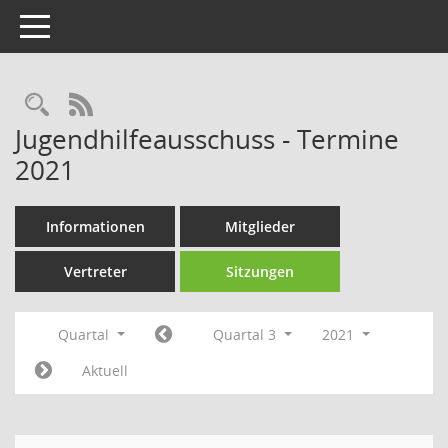
Toggle navigation
Rechercheauswahl
RSS-Feed
Jugendhilfeausschuss - Termine
2021
Informationen
Mitglieder
Vertreter
Sitzungen
Quartal
Quartal 3
2021
Aktuell