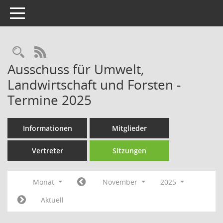
Toggle navigation
Rechercheauswahl
RSS-Feed
Ausschuss für Umwelt,
Landwirtschaft und Forsten -
Termine 2025
Informationen
Mitglieder
Vertreter
Sitzungen
Monat
November
2025
Aktuell