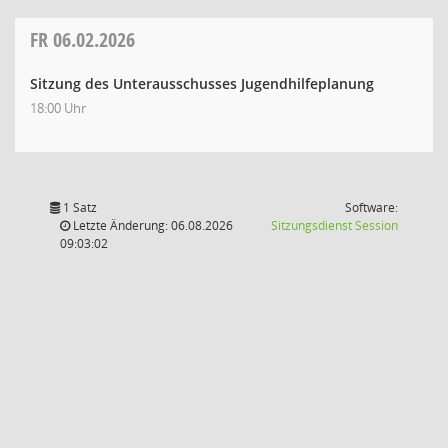
FR
06.02.2026
Sitzung des Unterausschusses Jugendhilfeplanung
18:00 Uhr
1 Satz
Software:
(Wird in
Letzte Änderung: 06.08.2026
Sitzungsdienst
Session
09:03:02