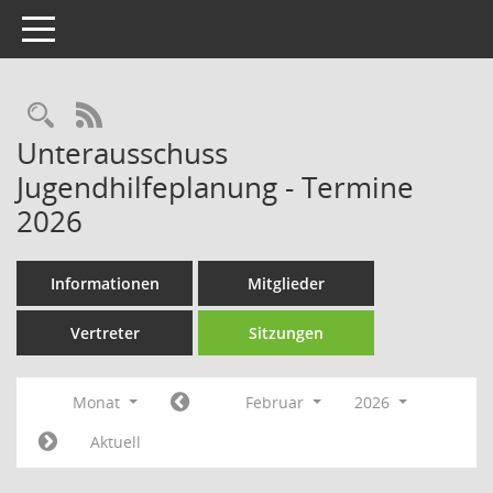
Toggle navigation
Rechercheauswahl
RSS-Feed
Unterausschuss
Jugendhilfeplanung - Termine
2026
Informationen
Mitglieder
Vertreter
Sitzungen
Monat
Februar
2026
Aktuell