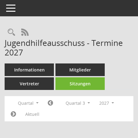
Toggle navigation
Rechercheauswahl
RSS-Feed
Jugendhilfeausschuss - Termine
2027
Informationen
Mitglieder
Vertreter
Sitzungen
Quartal
Quartal 3
2027
Aktuell