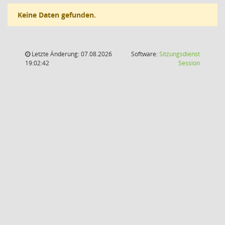
Keine Daten gefunden.
Letzte Änderung: 07.08.2026
Software:
Sitzungsdienst
(Wird in
19:02:42
Session