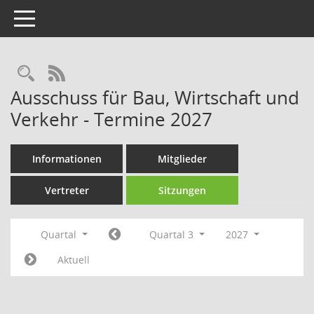
Toggle navigation
Rechercheauswahl
RSS-Feed
Ausschuss für Bau, Wirtschaft und
Verkehr - Termine 2027
Informationen
Mitglieder
Vertreter
Sitzungen
Quartal
Quartal 3
2027
Aktuell