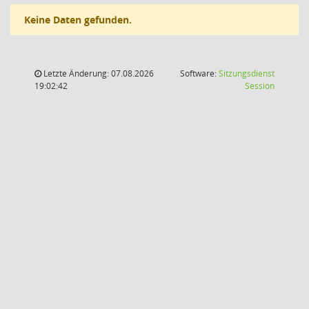
Keine Daten gefunden.
Letzte Änderung: 07.08.2026
Software:
Sitzungsdienst
(Wird in
19:02:42
Session