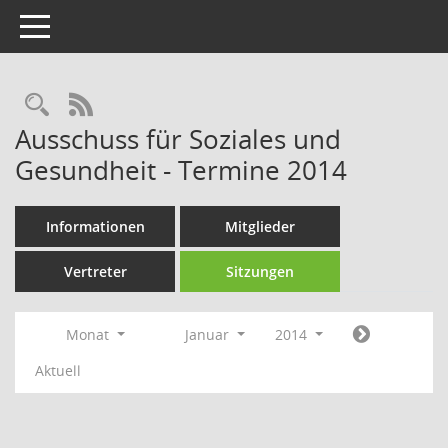
Toggle navigation
Rechercheauswahl
RSS-Feed
Ausschuss für Soziales und
Gesundheit - Termine 2014
Informationen
Mitglieder
Vertreter
Sitzungen
Monat
Januar
2014
Aktuell