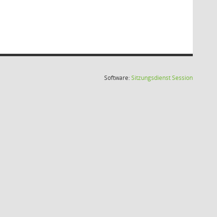
(Wird in
Software:
Sitzungsdienst
Session