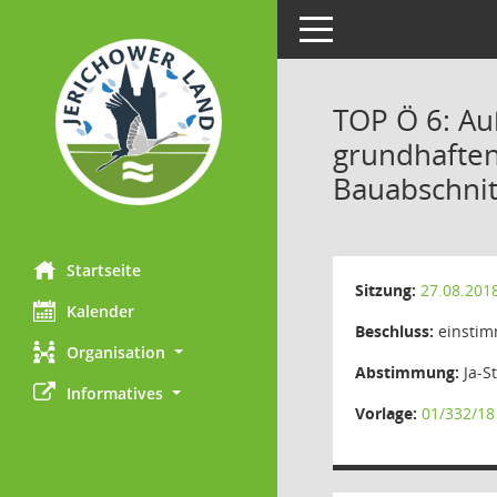
Toggle navigation
TOP Ö 6: Au
grundhaften
Bauabschnit
Startseite
Sitzung:
27.08.201
Kalender
Beschluss:
einstim
Organisation
Abstimmung:
Ja-S
Informatives
Vorlage:
01/332/18