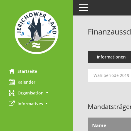
Toggle navigation
Finanzaussc
Informationen
Startseite
Wahlperiode 2019
Kalender
Organisation
Informatives
Mandatsträger
Name