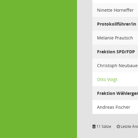
Ninette Horneffer
Protokollführer/in
Melanie Prautsch
Fraktion SPD/FDP
Christoph Neubaue
Otto Voigt
Fraktion Wählerge
Andreas Fischer
11 Sätze
Letzte Än