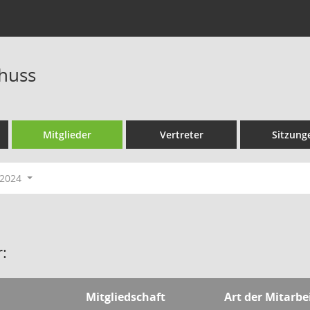
huss
Mitglieder
Vertreter
Sitzung
-2024
:
Mitgliedschaft
Art der Mitarbe