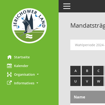
Toggle navigation
Mandatsträ
Wahlperiode 2024
Startseite
Kalender
A
B
C
Organisation
U
V
W
Informatives
Name