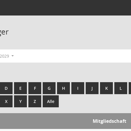
ger
-2029
D
E
F
G
H
I
J
K
L
X
Y
Z
Alle
Mitgliedschaft