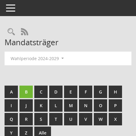
Toggle navigation
Rechercheauswahl
RSS-Feed
Mandatsträger
Wahlperiode 2024-2029
A
B
C
D
E
F
G
H
I
J
K
L
M
N
O
P
Q
R
S
T
U
V
W
X
Y
Z
Alle