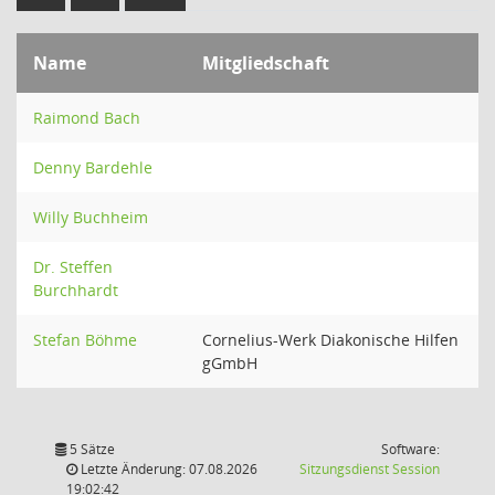
Name
Mitgliedschaft
Raimond Bach
Denny Bardehle
Willy Buchheim
Dr. Steffen
Burchhardt
Stefan Böhme
Cornelius-Werk Diakonische Hilfen
gGmbH
5 Sätze
Software:
(Wird in
Letzte Änderung: 07.08.2026
Sitzungsdienst
Session
19:02:42