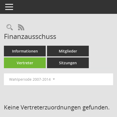
Toggle navigation
Rechercheauswahl
RSS-Feed
Finanzausschuss
Informationen
Mitglieder
Vertreter
Sitzungen
Wahlperiode 2007-2014
Keine Vertreterzuordnungen gefunden.