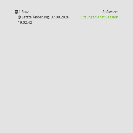
1 Satz
Software:
(Wird in
Letzte Änderung: 07.08.2026
Sitzungsdienst
Session
19:02:42