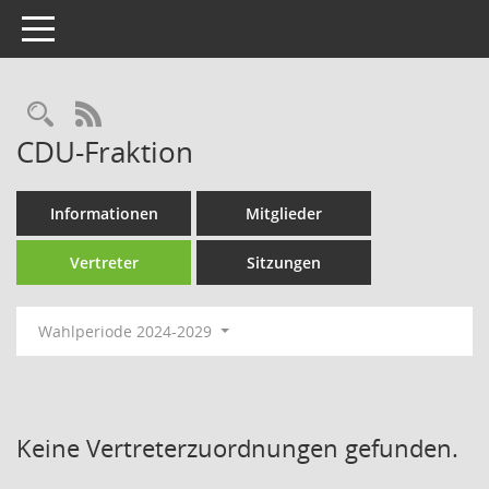
Toggle navigation
Rechercheauswahl
RSS-Feed
CDU-Fraktion
Informationen
Mitglieder
Vertreter
Sitzungen
Wahlperiode 2024-2029
Keine Vertreterzuordnungen gefunden.