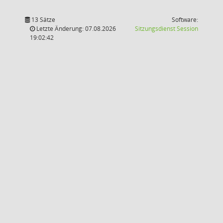
13 Sätze
Software:
(Wird in
Letzte Änderung: 07.08.2026
Sitzungsdienst
Session
19:02:42