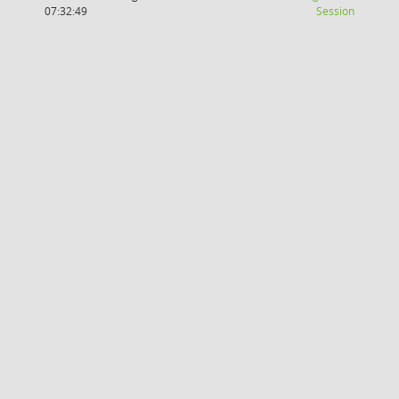
(Wird in
07:32:49
Session