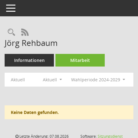
Toggle navigation
Rechercheauswahl
RSS-Feed
Jörg Rehbaum
Informationen
Mitarbeit
Aktuell
Aktuell
Wahlperiode 2024-2029
Keine Daten gefunden.
Letzte Änderung: 07.08.2026
Software:
Sitzungsdienst