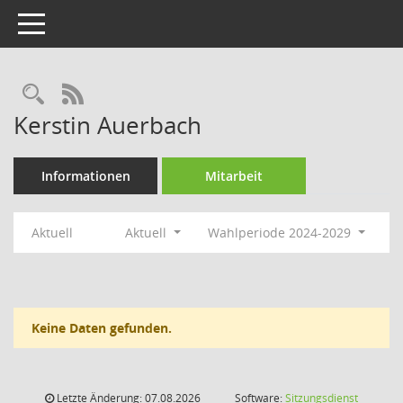
Toggle navigation
Rechercheauswahl
RSS-Feed
Kerstin Auerbach
Informationen
Mitarbeit
Aktuell
Aktuell
Wahlperiode 2024-2029
Keine Daten gefunden.
Letzte Änderung: 07.08.2026
Software:
Sitzungsdienst