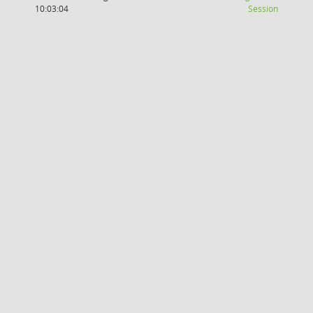
(Wird in
10:03:04
Session