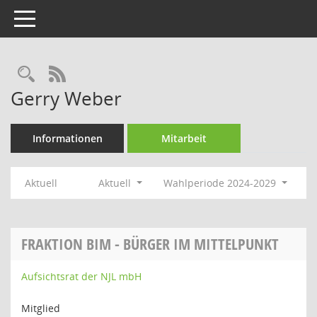
Toggle navigation
Rechercheauswahl
RSS-Feed
Gerry Weber
Informationen
Mitarbeit
Aktuell
Aktuell
Wahlperiode 2024-2029
FRAKTION BIM - BÜRGER IM MITTELPUNKT
Aufsichtsrat der NJL mbH
Mitglied