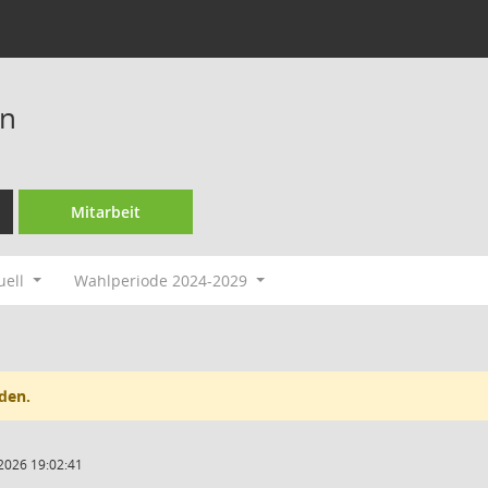
an
Mitarbeit
uell
Wahlperiode 2024-2029
den.
2026 19:02:41