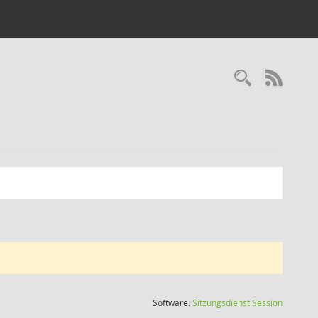
Recherc
RSS-
(Wird in
Software:
Sitzungsdienst
Session