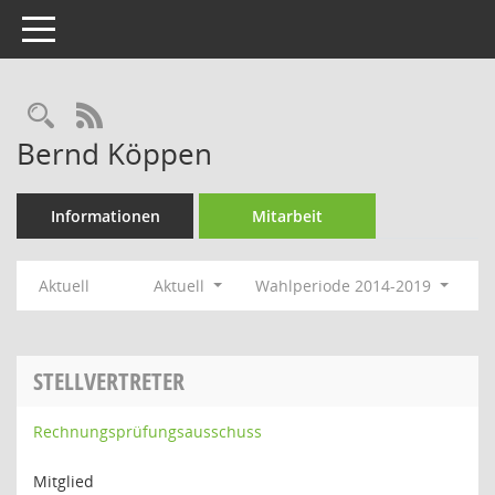
Toggle navigation
Rechercheauswahl
RSS-Feed
Bernd Köppen
Informationen
Mitarbeit
Aktuell
Aktuell
Wahlperiode 2014-2019
STELLVERTRETER
Rechnungsprüfungsausschuss
Mitglied