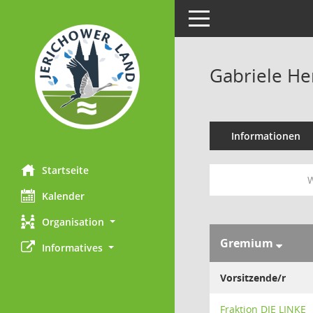
Toggle navigation
Gabriele H
Informationen
Startseite
W
Kalender
Organisation
Gremium
Informatives
Vorsitzende/r
Fraktion DIE LINKE