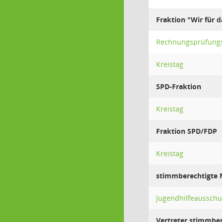
Fraktion "Wir für 
Rechnungsprüfung
Kreistag
SPD-Fraktion
Kreistag
Fraktion SPD/FDP
Kreistag
stimmberechtigte M
Jugendhilfeausschu
Vertreter stimmber