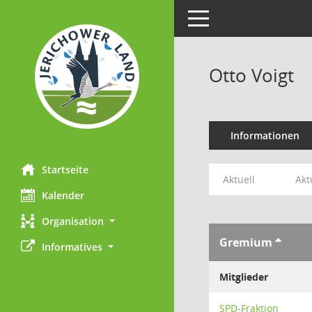
Toggle navigation
Otto Voigt
Informationen
Startseite
Aktuell
Akt
Kalender
Organisation
Gremium
Informatives
Mitglieder
SPD-Fraktion