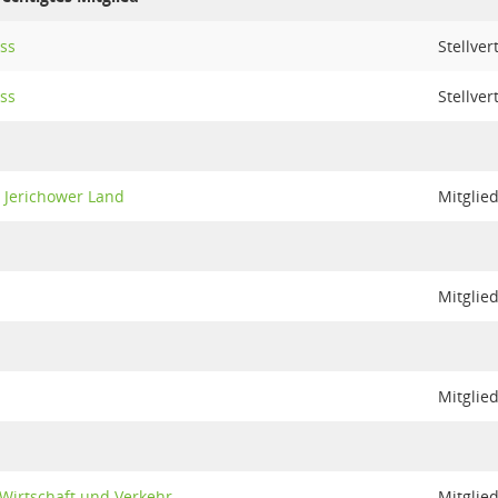
ss
Stellver
ss
Stellver
s Jerichower Land
Mitglie
Mitglie
Mitglie
 Wirtschaft und Verkehr
Mitglie