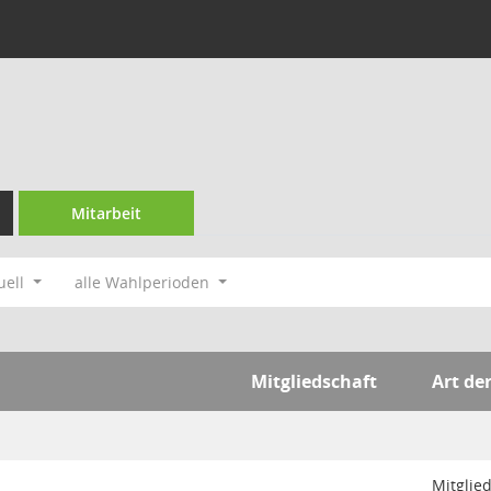
Mitarbeit
uell
alle Wahlperioden
Mitgliedschaft
Art de
Mitglie