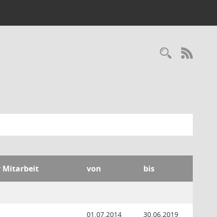
Recherc
RSS-
r Mitarbeit
von
bis
d
01.07.2014
30.06.2019