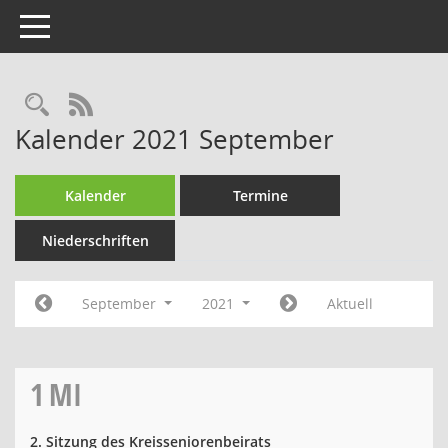
Toggle navigation
Rechercheauswahl
RSS-Feed
Kalender 2021 September
Kalender
Termine
Niederschriften
September
2021
Aktuell
1
MI
2. Sitzung des Kreisseniorenbeirats