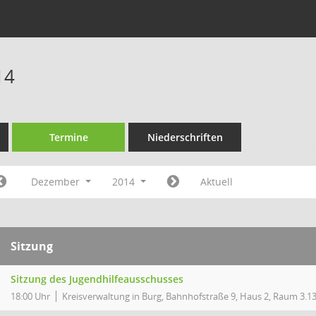
14
Termine
Niederschriften
Dezember
2014
Aktuell
Sitzung
Sitzung des Jugendhilfeausschusses
18:00 Uhr
Kreisverwaltung in Burg, Bahnhofstraße 9, Haus 2, Raum 3.1