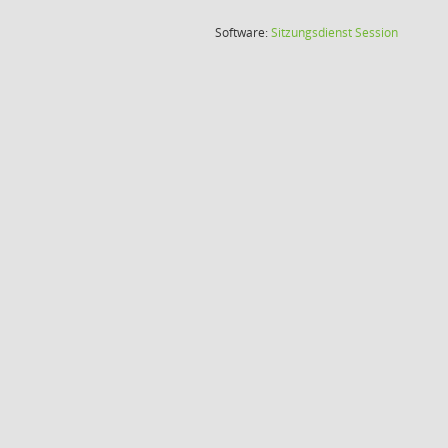
(Wird in
Software:
Sitzungsdienst
Session