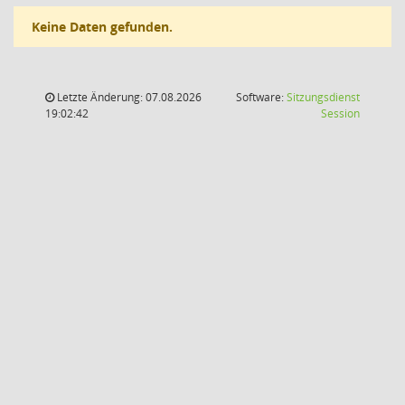
Keine Daten gefunden.
Letzte Änderung: 07.08.2026
Software:
Sitzungsdienst
(Wird in
19:02:42
Session