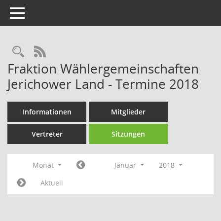
Toggle navigation
Rechercheauswahl
RSS-Feed
Fraktion Wählergemeinschaften
Jerichower Land - Termine 2018
Informationen
Mitglieder
Vertreter
Sitzungen
Monat
Januar
2018
Aktuell