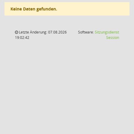
Keine Daten gefunden.
Letzte Änderung: 07.08.2026
Software:
Sitzungsdienst
(Wird in
19:02:42
Session