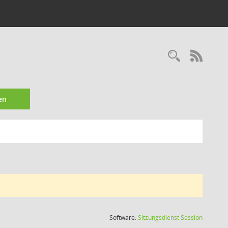
Recherc
RSS-
en
(Wird in
Software:
Sitzungsdienst
Session