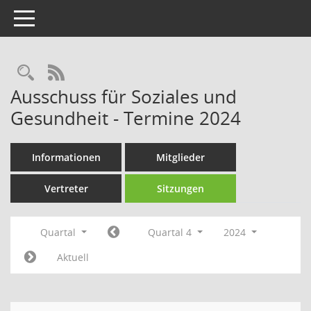
Toggle navigation
Rechercheauswahl
RSS-Feed
Ausschuss für Soziales und
Gesundheit - Termine 2024
Informationen
Mitglieder
Vertreter
Sitzungen
Quartal
Quartal 4
2024
Aktuell