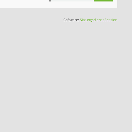
(Wird in
Software:
Sitzungsdienst
Session