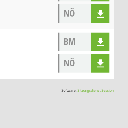
NÖ
BM
NÖ
(Wird in
Software:
Sitzungsdienst
Session