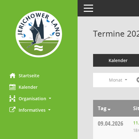
Toggle navigation
Termine 20
Kalender
Startseite
Monat
Kalender
Organisation
Tag
Si
Informatives
09.04.2026
11
18: