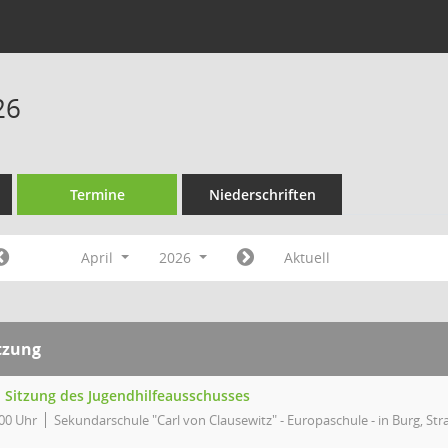
26
Termine
Niederschriften
April
2026
Aktuell
tzung
. Sitzung des Jugendhilfeausschusses
00 Uhr
Sekundarschule "Carl von Clausewitz" - Europaschule - in Burg, Stra