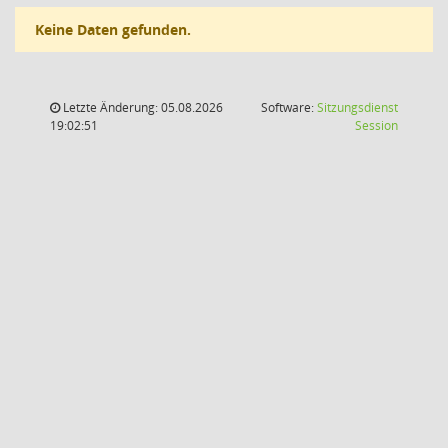
Keine Daten gefunden.
Letzte Änderung: 05.08.2026
Software:
Sitzungsdienst
(Wird in
19:02:51
Session