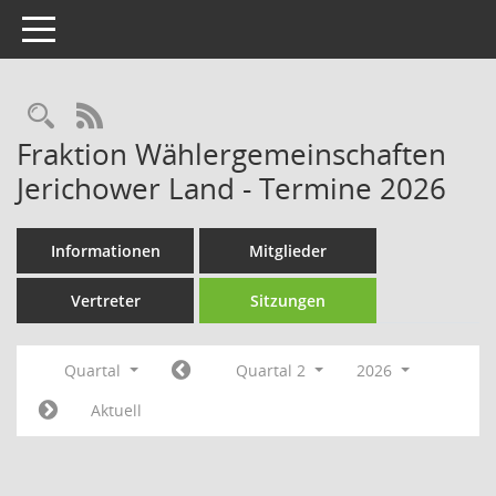
Toggle navigation
Rechercheauswahl
RSS-Feed
Fraktion Wählergemeinschaften
Jerichower Land - Termine 2026
Informationen
Mitglieder
Vertreter
Sitzungen
Quartal
Quartal 2
2026
Aktuell