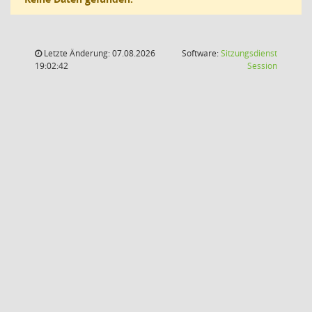
Letzte Änderung: 07.08.2026
Software:
Sitzungsdienst
(Wird in
19:02:42
Session