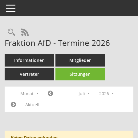
Toggle navigation
Rechercheauswahl
RSS-Feed
Fraktion AfD - Termine 2026
Informationen
Mitglieder
Vertreter
Sitzungen
Monat
Juli
2026
Aktuell
Keine Daten gefunden.