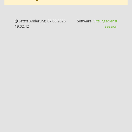
Letzte Änderung: 07.08.2026
Software:
Sitzungsdienst
(Wird in
19:02:42
Session