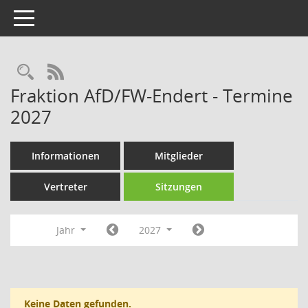
Toggle navigation
Rechercheauswahl
RSS-Feed
Fraktion AfD/FW-Endert - Termine
2027
Informationen
Mitglieder
Vertreter
Sitzungen
Jahr
2027
Keine Daten gefunden.