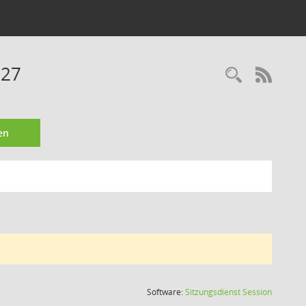
027
Recherc
RSS-
en
(Wird in
Software:
Sitzungsdienst
Session