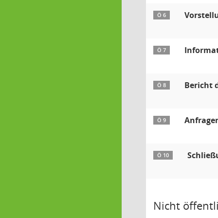
Vorstel
Ö 6
Informa
Ö 7
Bericht 
Ö 8
Anfrage
Ö 9
Schließ
Ö 10
Nicht öffentli