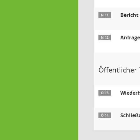
Bericht
N 11
Anfrag
N 12
Öffentlicher T
Wiederh
Ö 13
Schließ
Ö 14