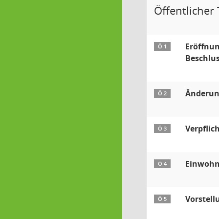
Öffentlicher T
Eröffnun
Ö 1
Beschlus
Änderun
Ö 2
Verpfli
Ö 3
Einwohn
Ö 4
Vorstell
Ö 5