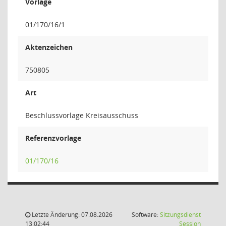
Vorlage
01/170/16/1
Aktenzeichen
750805
Art
Beschlussvorlage Kreisausschuss
Referenzvorlage
01/170/16
Letzte Änderung: 07.08.2026
Software:
Sitzungsdienst
(Wird in
13:02:44
Session