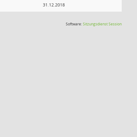
31.12.2018
(Wird in
Software:
Sitzungsdienst
Session