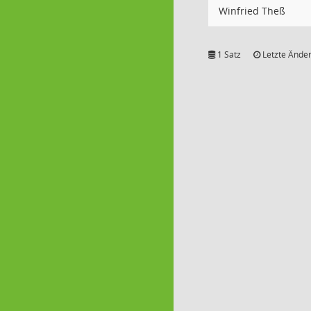
Winfried Theß
1 Satz
Letzte Änder