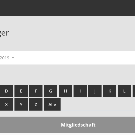
ger
-2019
D
E
F
G
H
I
J
K
L
X
Y
Z
Alle
Mitgliedschaft