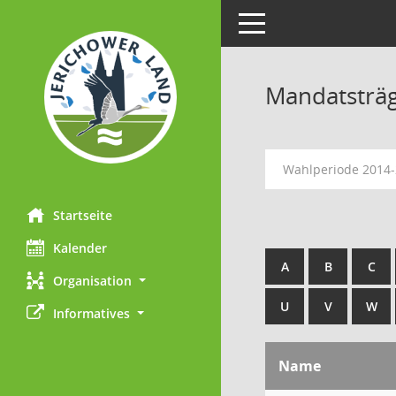
Toggle navigation
Mandatsträ
Wahlperiode 2014
Startseite
Kalender
A
B
C
Organisation
U
V
W
Informatives
Name