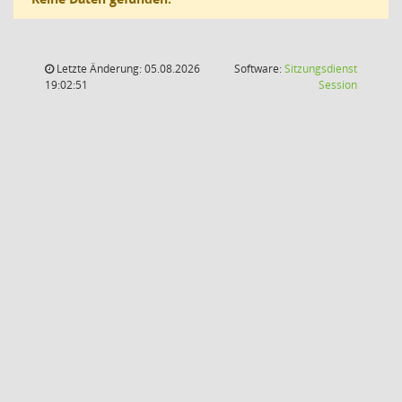
Letzte Änderung: 05.08.2026
Software:
Sitzungsdienst
(Wird in
19:02:51
Session