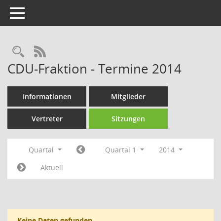
Toggle navigation
Rechercheauswahl
RSS-Feed
CDU-Fraktion - Termine 2014
Informationen
Mitglieder
Vertreter
Sitzungen
Quartal
Quartal 1
2014
Aktuell
Keine Daten gefunden.