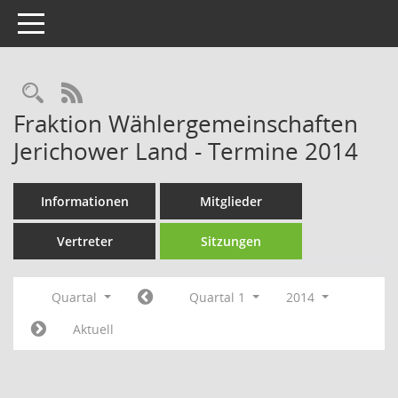
Toggle navigation
Rechercheauswahl
RSS-Feed
Fraktion Wählergemeinschaften
Jerichower Land - Termine 2014
Informationen
Mitglieder
Vertreter
Sitzungen
Quartal
Quartal 1
2014
Aktuell