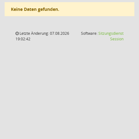
Keine Daten gefunden.
Letzte Änderung: 07.08.2026
Software:
Sitzungsdienst
(Wird in
19:02:42
Session