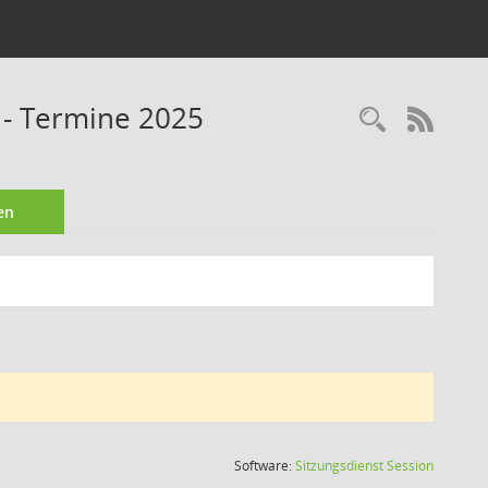
 - Termine 2025
Recherc
RSS-
en
(Wird in
Software:
Sitzungsdienst
Session